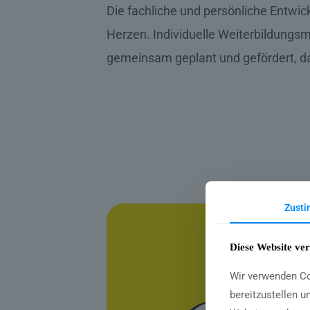
Die fachliche und persönliche Entwic
Herzen. Individuelle Weiterbildung
gemeinsam geplant und gefördert, dam
Zust
Diese Website ve
Wir verwenden Co
bereitzustellen u