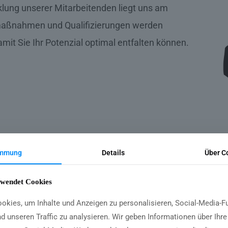
klung unserer Mitarbeitenden liegt uns am
smaßnahmen und Qualifizierungen werden
it Sie Ihr Potenzial optimal entfalten können.
immung
Details
Über C
rwendet Cookies
okies, um Inhalte und Anzeigen zu personalisieren, Social-Media-F
nd unseren Traffic zu analysieren. Wir geben Informationen über Ihr
Flexible Arbeitszeiten