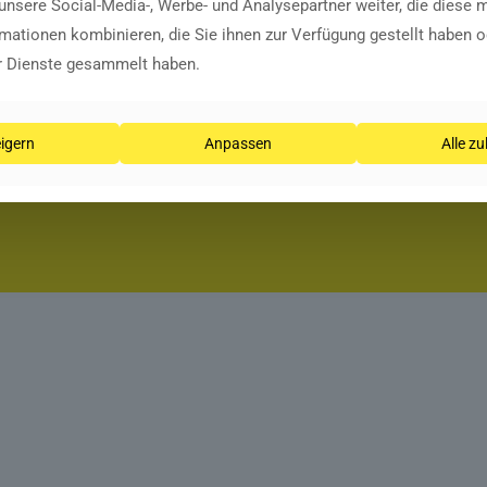
unsere Social-Media-, Werbe- und Analysepartner weiter, die diese 
mationen kombinieren, die Sie ihnen zur Verfügung gestellt haben o
Eine ausgewogene Balance zwischen Beruf und 
er Dienste gesammelt haben.
Deshalb bieten wir flexible Arbeitszeitmodelle
eine 37,5-Stunden-Woche.
igern
Anpassen
Alle z