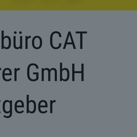
rbüro CAT
rer GmbH
tgeber