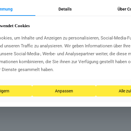
immung
Details
Über C
n wir Ihnen die Möglichkeit, ein duales Studium im Ber
rwendet Cookies
wechseln sich Theoriephasen an der Hochschule und Pra
okies, um Inhalte und Anzeigen zu personalisieren, Social-Media-F
nd unseren Traffic zu analysieren. Wir geben Informationen über Ihr
irekt in realen Projekten anwenden und wertvolle Beruf
unsere Social-Media-, Werbe- und Analysepartner weiter, die diese 
ie wichtige Kompetenzen in Projektarbeit, Teamarbeit 
mationen kombinieren, die Sie ihnen zur Verfügung gestellt haben o
er Dienste gesammelt haben.
igern
Anpassen
Alle z
issenschaften