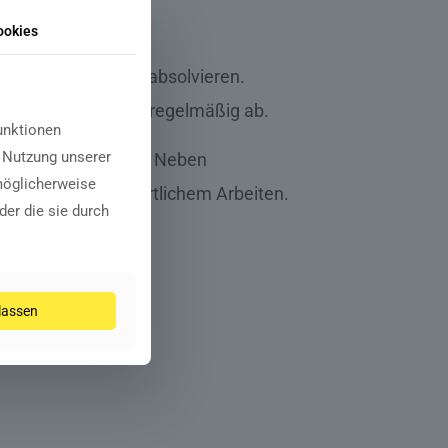
ookies
eich Elektronik zu absolvieren.
xisphasen bei CAT regelmäßig ab.
unktionen
e Nutzung unserer
serfahrung sammeln. Neben
möglicherweise
und eigenverantwortlichem Arbeiten.
der die sie durch
ulassen