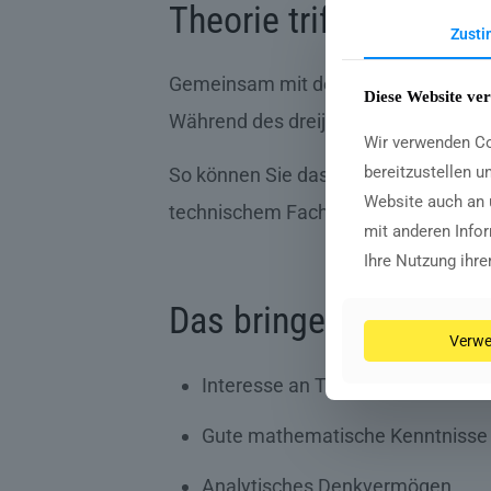
Theorie trifft Praxis
Zust
Gemeinsam mit der DHBW Lörrach biete
Diese Website ve
Während des dreijährigen Studiums 
Wir verwenden Co
bereitzustellen u
So können Sie das erlernte Wissen d
Website auch an 
technischem Fachwissen entwickeln S
mit anderen Infor
Ihre Nutzung ihr
Das bringen Sie mit
Verwe
Interesse an Technik und Naturw
Gute mathematische Kenntnisse
Analytisches Denkvermögen